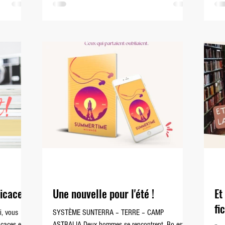
du roman. Bonne lecture!
rés
dicaces
Une nouvelle pour l'été !
Et
fi
i, vous
SYSTÈME SUNTERRA – TERRE – CAMP
icaces et de
ASTRALIA Deux hommes se rencontrent. Bo est