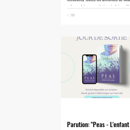
salons où je me rendrais, mis à jour dè
Parution: "Peas - L'enfant