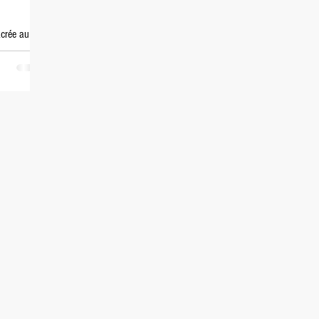
acrée au
à écrire il
n