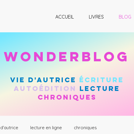
ACCUEIL
LIVRES
BLOG
wonderblog
vie d'autrice
Écriture
autoÉdition
lecture
chroniques
 d'autrice
lecture en ligne
chroniques