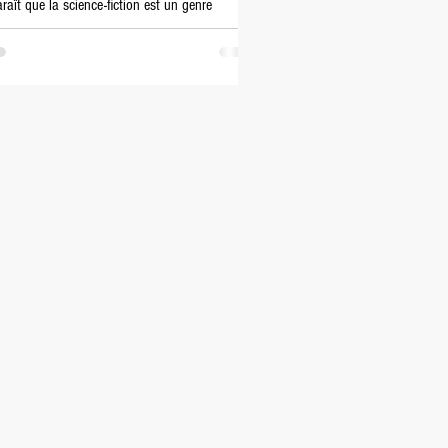
araît que la science-fiction est un genre
téraire qui ne se vend pas bien. Je me faisais
e réflexion l'autre jour tandis que je..