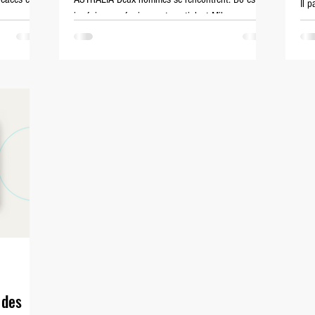
Il p
s
ingénieur en équipement spatial, et Miles,
lit
capitaine de l’armée
cett
 des