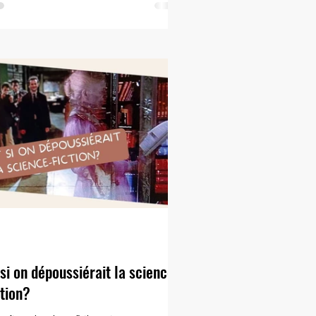
olutions et surtout de se lancer dans des plan
 si on dépoussiérait la science-
ction?