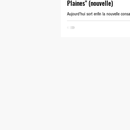
Plaines" (nouvelle)
Aujourd'hui sort enfin la nouvelle cons
personnage de Peas, que j'ai commencé 
y a bien trop longtemps. Pour l'occasio