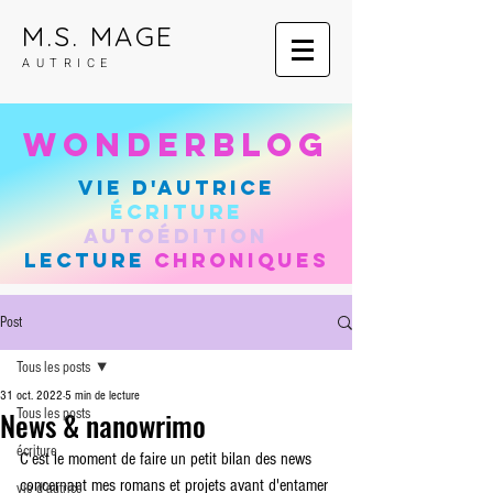
M.S. MAGE
AUTRICE
wonderblog
vie d'autrice
Écriture
autoÉdition
lecture
chroniques
Post
Tous les posts
31 oct. 2022
5 min de lecture
News & nanowrimo
Tous les posts
écriture
C'est le moment de faire un petit bilan des news 
concernant mes romans et projets avant d'entamer 
vie d'autrice