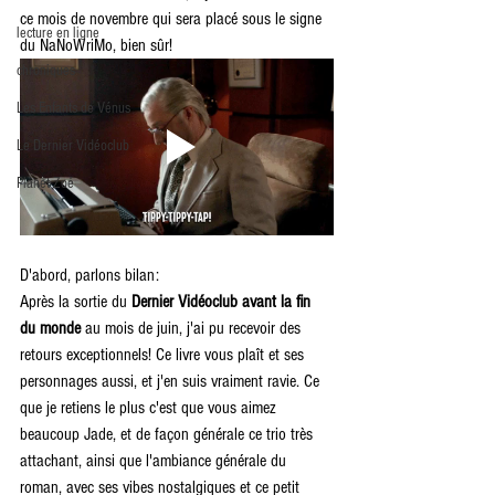
ce mois de novembre qui sera placé sous le signe 
lecture en ligne
du NaNoWriMo, bien sûr!
chroniques
Les Enfants de Vénus
Le Dernier Vidéoclub
Planet Zoé
D'abord, parlons bilan:
Après la sortie du 
Dernier Vidéoclub avant la fin 
du monde
 au mois de juin, j'ai pu recevoir des 
retours exceptionnels! Ce livre vous plaît et ses 
personnages aussi, et j'en suis vraiment ravie. Ce 
que je retiens le plus c'est que vous aimez 
beaucoup Jade, et de façon générale ce trio très 
attachant, ainsi que l'ambiance générale du 
roman, avec ses vibes nostalgiques et ce petit 