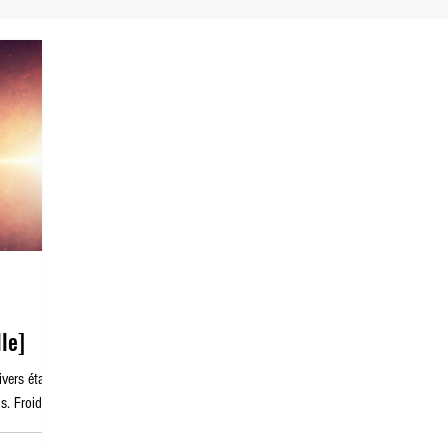
Dernier Vidéoclub
Planet Zoé
lle]
vers était
s. Froid,