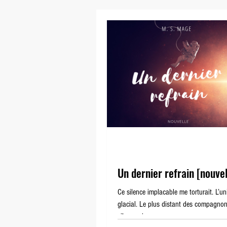
Les Enfants de Vénus
Le 
Un dernier refrain [nouve
Ce silence implacable me torturait. L’uni
glacial. Le plus distant des compagnon
silence, rien.