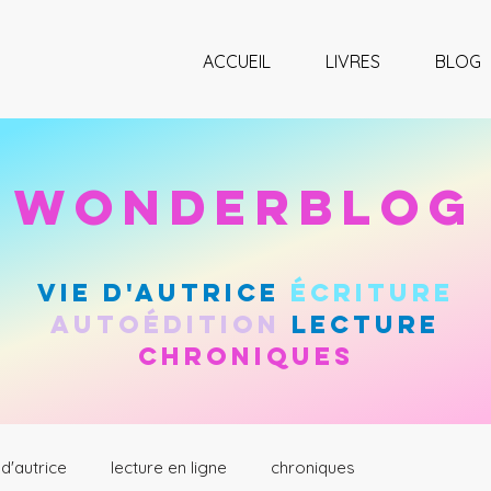
ACCUEIL
LIVRES
BLOG
wonderblog
vie d'autrice
Écriture
autoÉdition
lecture
chroniques
 d'autrice
lecture en ligne
chroniques