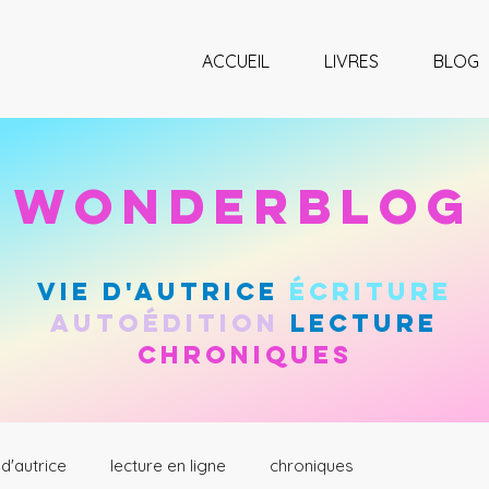
ACCUEIL
LIVRES
BLOG
wonderblog
vie d'autrice
Écriture
autoÉdition
lecture
chroniques
 d'autrice
lecture en ligne
chroniques