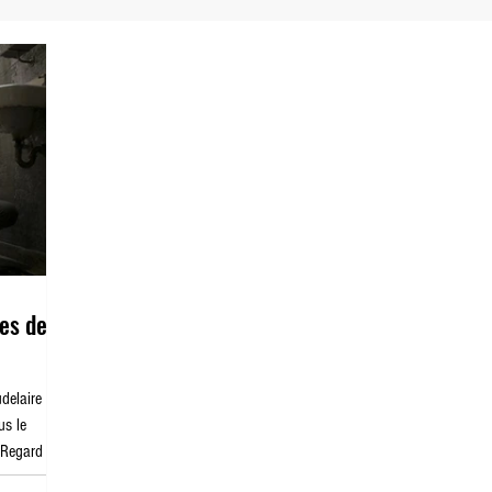
Dernier Vidéoclub
Planet Zoé
es des
delaire
us le
? Regard