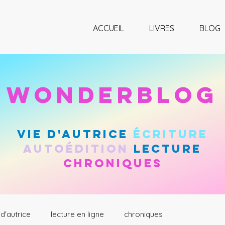
ACCUEIL
LIVRES
BLOG
wonderblog
vie d'autrice
Écriture
autoÉdition
lecture
chroniques
 d'autrice
lecture en ligne
chroniques