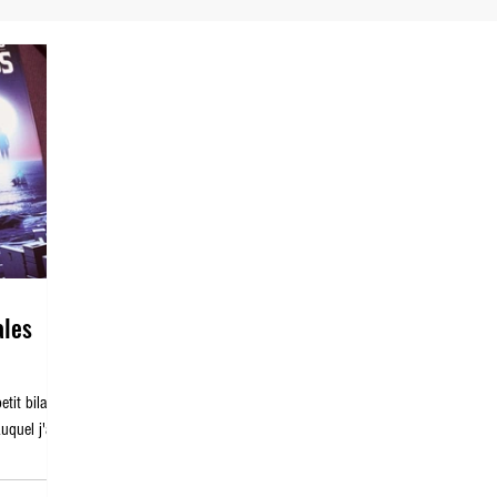
Dernier Vidéoclub
Planet Zoé
ales
etit bilan
uquel j'ai