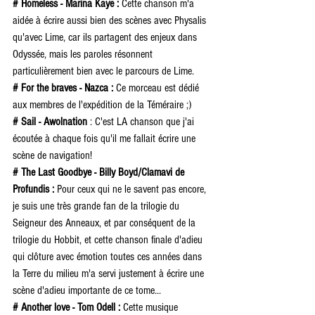
# Homeless - Marina Kaye :
 Cette chanson m'a 
aidée à écrire aussi bien des scènes avec Physalis 
qu'avec Lime, car ils partagent des enjeux dans 
Odyssée, mais les paroles résonnent 
particulièrement bien avec le parcours de Lime.
# For the braves - Nazca :
 Ce morceau est dédié 
aux membres de l'expédition de la Téméraire ;) 
# Sail - Awolnation 
: C'est LA chanson que j'ai 
écoutée à chaque fois qu'il me fallait écrire une 
scène de navigation!
# The Last Goodbye - Billy Boyd/Clamavi de 
Profundis : 
Pour ceux qui ne le savent pas encore, 
je suis une très grande fan de la trilogie du 
Seigneur des Anneaux, et par conséquent de la 
trilogie du Hobbit, et cette chanson finale d'adieu 
qui clôture avec émotion toutes ces années dans 
la Terre du milieu m'a servi justement à écrire une 
scène d'adieu importante de ce tome...
# Another love - Tom Odell :
 Cette musique 