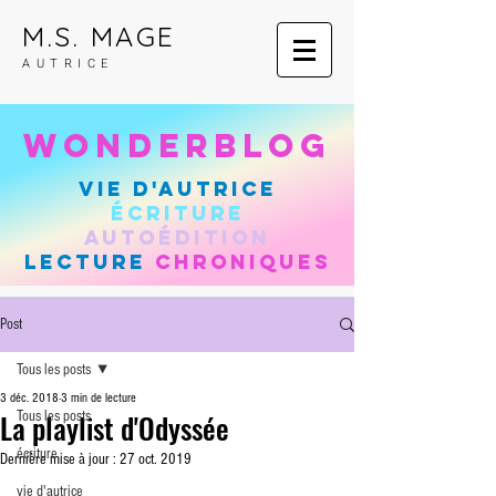
M.S. MAGE
AUTRICE
wonderblog
vie d'autrice
Écriture
autoÉdition
lecture
chroniques
Post
Tous les posts
3 déc. 2018
3 min de lecture
La playlist d'Odyssée
Tous les posts
écriture
Dernière mise à jour :
27 oct. 2019
vie d'autrice