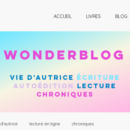
ACCUEIL
LIVRES
BLOG
wonderblog
vie d'autrice
Écriture
autoÉdition
lecture
chroniques
 d'autrice
lecture en ligne
chroniques