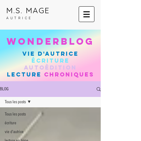
M.S. MAGE
AUTRICE
wonderblog
vie d'autrice
Écriture
autoÉdition
lecture
chroniques
BLOG
Tous les posts
Tous les posts
écriture
vie d'autrice
lecture en ligne