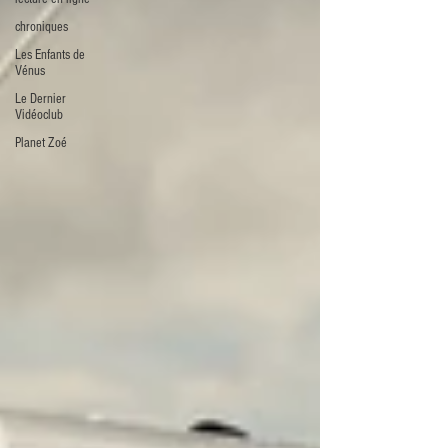
chroniques
Les Enfants de
Vénus
Le Dernier
Vidéoclub
Planet Zoé