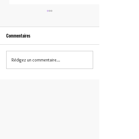
Commentaires
Une nouvelle pour l
Rédigez un commentaire...
Rencontres: salons et
dédicaces