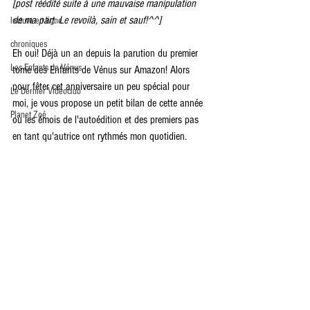
[post réédité suite à une mauvaise manipulation 
de ma part. Le revoilà, sain et sauf!^^]
lecture en ligne
chroniques
Eh oui! Déjà un an depuis la parution du premier 
Les Enfants de Vénus
tome des Enfants de Vénus sur Amazon! Alors 
pour fêter cet anniversaire un peu spécial pour 
Le Dernier Vidéoclub
moi, je vous propose un petit bilan de cette année 
Planet Zoé
où les émois de l'autoédition et des premiers pas 
en tant qu'autrice ont rythmés mon quotidien.