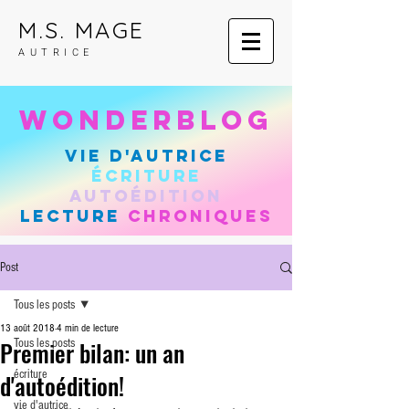
M.S. MAGE
AUTRICE
wonderblog
vie d'autrice
Écriture
autoÉdition
lecture
chroniques
Post
Tous les posts
13 août 2018
4 min de lecture
Premier bilan: un an
Tous les posts
écriture
d'autoédition!
vie d'autrice