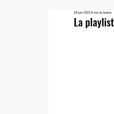
28 juin 2022
6 min de lecture
Le Dernier Vidéoclub
Planet Zo
La playlis