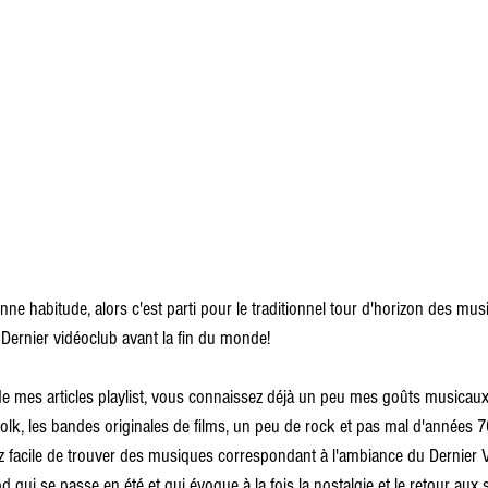
e habitude, alors c'est parti pour le traditionnel tour d'horizon des mus
Dernier vidéoclub avant la fin du monde!
e mes articles playlist, vous connaissez déjà un peu mes goûts musicaux,
folk, les bandes originales de films, un peu de rock et pas mal d'années 7
sez facile de trouver des musiques correspondant à l'ambiance du Dernier
d qui se passe en été et qui évoque à la fois la nostalgie et le retour au