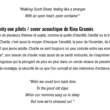
"Walking Scott Street, feeling like a stranger
With an open heart, open container"
nty one pilots / cover acoustique de Kina Grannis
e de plusieurs thèmes et sujets, comme la quête d'identité, l'amitié ou la 
arlie, c'est aussi le moyen d'évoquer l'anxiété, la peur de l'incertain, de l'
nt que jeune adulte. Charlie se sent toujours un peu coincée entre ses en
e", son besoin de s'isoler mais aussi de se sentir entourée, de s'exprimer t
'angoisse qui la plongent de plus en plus dans un cercle vicieux de pessi
s la nostalgie, la sécurité de ce que l'on connaît et des mémoires d'enfance
"Wish we could turn back time
To the good old days
When our momma sang us to sleep
But now we're stressed out "