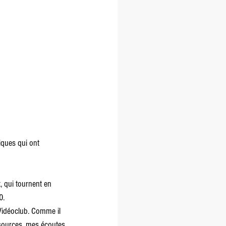
iques qui ont 
 qui tournent en 
0.
 Vidéoclub. Comme il 
x sources, mes écoutes 