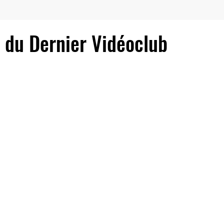
é
t du Dernier Vidéoclub