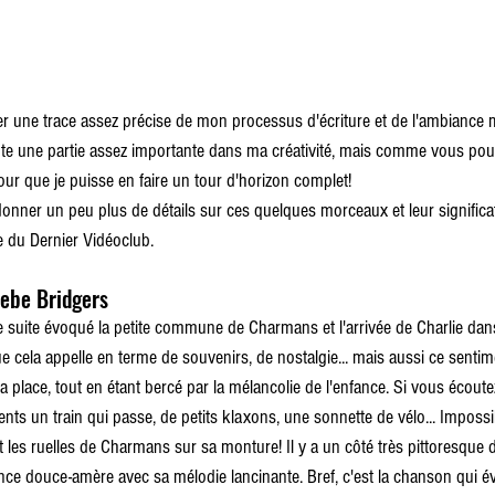
er une trace assez précise de mon processus d'écriture et de l'ambiance
te une partie assez importante dans ma créativité, mais comme vous pouvez
our que je puisse en faire un tour d'horizon complet!
donner un peu plus de détails sur ces quelques morceaux et leur significa
e du Dernier Vidéoclub.
oebe Bridgers
 suite évoqué la petite commune de Charmans et l'arrivée de Charlie dans
e cela appelle en terme de souvenirs, de nostalgie... mais aussi ce sentim
a place, tout en étant bercé par la mélancolie de l'enfance. Si vous écout
ts un train qui passe, de petits klaxons, une sonnette de vélo... Impossi
t les ruelles de Charmans sur sa monture! Il y a un côté très pittoresque
ance douce-amère avec sa mélodie lancinante. Bref, c'est la chanson qui